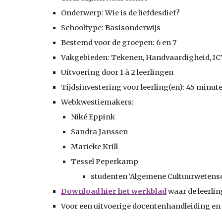
Onderwerp: Wie is de liefdesdief?
Schooltype: Basisonderwijs
Bestemd voor de groepen: 6 en 7
Vakgebieden: Tekenen, Handvaardigheid, IC
Uitvoering door 1 à 2 leerlingen
Tijdsinvestering voor leerling(en): 45 minut
Webkwestiemakers:
Niké Eppink
Sandra Janssen
Marieke Krill
Tessel Peperkamp
studenten ‘Algemene Cultuurwetensc
Download hier het werkblad
waar de leerli
Voor een uitvoerige docentenhandleiding en