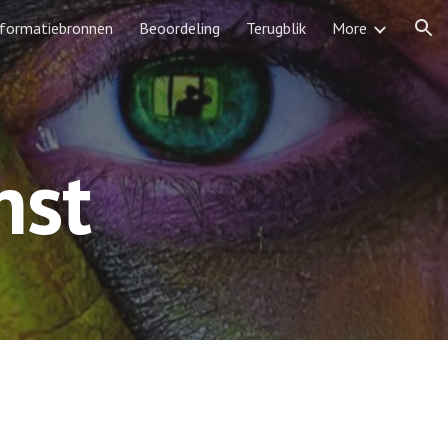
nformatiebronnen
Beoordeling
Terugblik
More
ion
nst