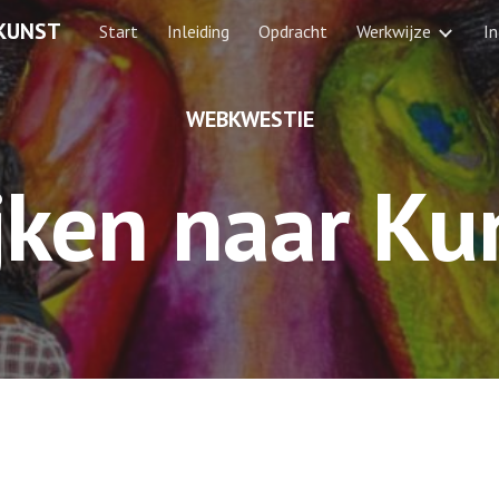
 KUNST
Start
Inleiding
Opdracht
Werkwijze
I
ip to main content
Skip to navigat
WEBKWESTIE
jken naar Ku