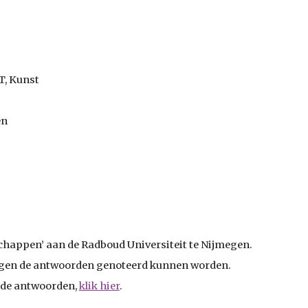
T, Kunst
en
happen’ aan de Radboud Universiteit te Nijmegen.
ngen de antwoorden genoteerd kunnen w
orden.
 de antwoorden,
klik hier
.