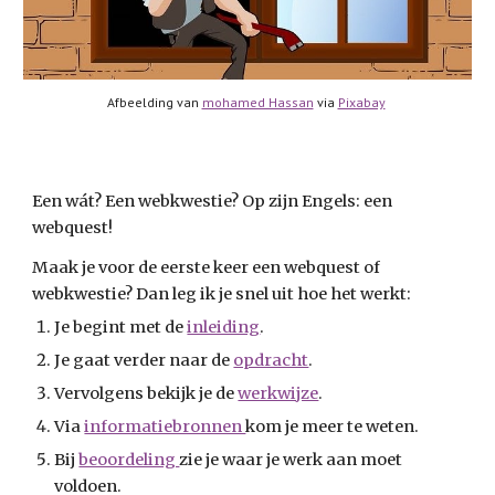
Afbeelding van
mohamed Hassan
via
Pixabay
Een wát? Een webkwestie? Op zijn Engels: een
webquest!
Maak je voor de eerste keer een webquest of
webkwestie? Dan leg ik je snel uit hoe het werkt:
Je begint met de
inleiding
.
Je gaat verder naar de
opdracht
.
Vervolgens bekijk je de
werkwijze
.
Via
informatiebronnen
kom je meer te weten.
Bij
beoordeling
zie je waar je werk aan moet
voldoen.