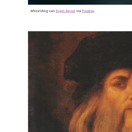
Afbeelding van 
Engin Akyurt
 via 
Pixabay