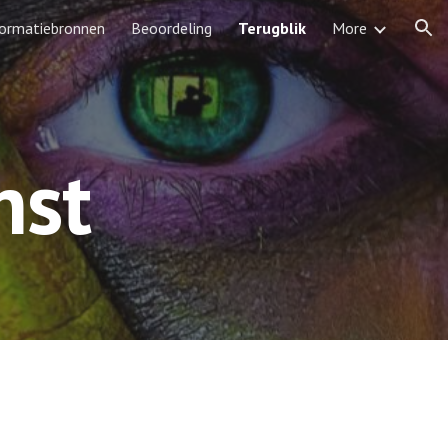
formatiebronnen
Beoordeling
Terugblik
More
ion
nst