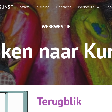
 KUNST
Start
Inleiding
Opdracht
Werkwijze
In
ip to main content
Skip to navigat
WEBKWESTIE
jken naar Ku
Terugblik