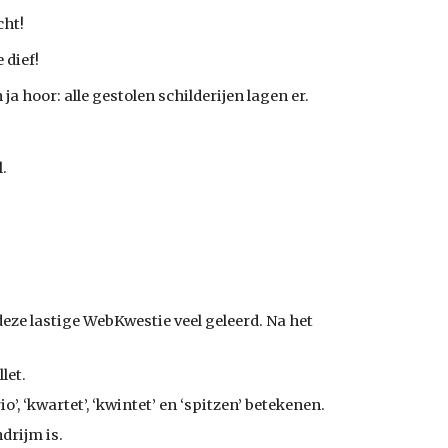
ht! 
 dief! 
ja hoor: alle gestolen schilderijen lagen er. 
l.
 deze lastige WebKwestie veel geleerd. Na het 
let.
io’, ‘kwartet’, ‘kwintet’ en ‘spitzen’ betekenen.
ndrijm is.