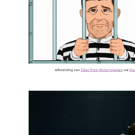
Afbeelding van 
Clker-Free-Vector-Images
 via 
Pix